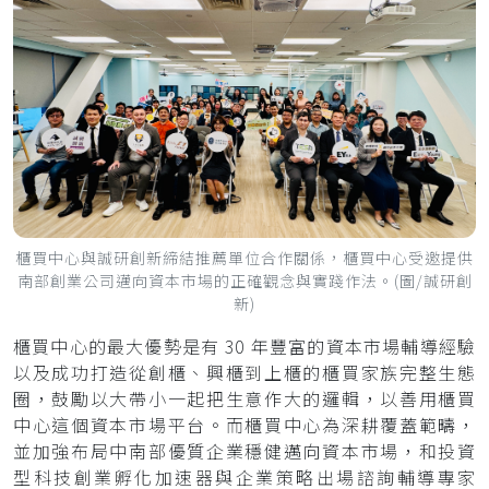
櫃買中心與誠研創新締結推薦單位合作關係，櫃買中心受邀提供
南部創業公司邁向資本市場的正確觀念與實踐作法。(圖/誠研創
新)
櫃買中心的最大優勢是有 30 年豐富的資本市場輔導經驗
以及成功打造從創櫃、興櫃到上櫃的櫃買家族完整生態
圈，鼓勵以大帶小一起把生意作大的邏輯，以善用櫃買
中心這個資本市場平台。而櫃買中心為深耕覆蓋範疇，
並加強布局中南部優質企業穩健邁向資本市場，和投資
型科技創業孵化加速器與企業策略出場諮詢輔導專家