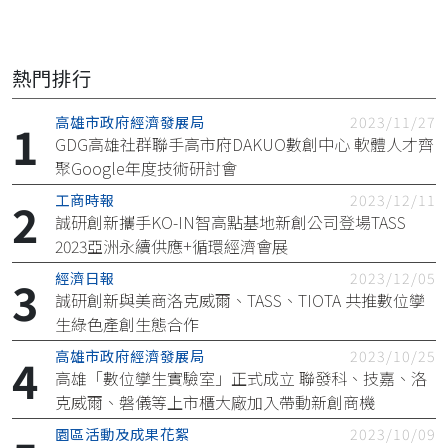
熱門排行
高雄市政府經濟發展局
2023/11/27
GDG高雄社群聯手高市府DAKUO數創中心 軟體人才齊
聚Google年度技術研討會
工商時報
2023/12/11
誠研創新攜手KO-IN智高點基地新創公司登場TASS
2023亞洲永續供應+循環經濟會展
經濟日報
2023/12/05
誠研創新與美商洛克威爾、TASS、TIOTA 共推數位孿
生綠色產創生態合作
高雄市政府經濟發展局
2023/10/25
高雄「數位孿生實驗室」正式成立 聯發科、技嘉、洛
克威爾、磐儀等上市櫃大廠加入帶動新創商機
園區活動及成果花絮
2023/10/09