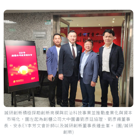
誠研創新積極探勘創新商模與前沿科技事業並推動產業化與資本
市場化，圖左起為創櫃公司大中圖書劉彥廷協理、劉彥甫董事
長、安永EY李芳文會計師以及誠研創新董事長鍾金峯。 (圖/誠研
創新)