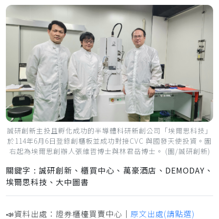
誠研創新主投且孵化成功的半導體科研新創公司「埃爾思科技」
於114年6月6日登錄創櫃板並成功對接CVC 與國發天使投資。圖
右起為埃爾思創辦人張維哲博士與林君岳博士。 (圖/誠研創新)
關鍵字 : 誠研創新、櫃買中心、萬豪酒店、DEMODAY、
埃爾思科技、大中圖書
📣資料出處：證券櫃檯買賣中心｜
原文出處(請點選)