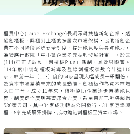
櫃買中心(Taipei Exchange)長期深耕扶植新創企業，透
過創櫃板、興櫃到上櫃的多層次市場架構，協助新創企
業在不同階段逐步健全制度、提升能見度與募資能力，
為響應行政院「中小微企業多元振興發展計畫」，於去
(114)年正式啟動「創櫃板Plus」新制，其效果顯著。
114年度申請創櫃板輔導及登錄創櫃板家數合計達116
家，較前一年（113）度的54家呈現大幅成長一舉翻倍，
為資本市場蓄積未來的成長動能。創櫃板作為資本市場
入口平台，成立11年來，積極協助企業逐步累積能見
度、制度健全度與募資媒合力度，截至目前已輔導超過
580家公司，其中34家成功轉為公開發行，31 家登錄興
櫃，8家完成股票掛牌，成功鏈結創櫃板至資本市場。