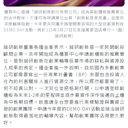
櫃買中心邀請「誠研創新股份有限公司」成為其創櫃板推薦單位
的合作夥伴，不僅可為申請單位出具「創新創意意見書」並提供
深度輔導陪跑，今年更共同攜手辦理開春首場的大型投募資對接
DEMO DAY活動，將於115年3月27日在高雄萬豪酒店舉行。 (圖/
誠研創新)
誠研創新董事長鍾金峯表示，誠研創新是一家民間創投
顧問企業，去年開始成為櫃買中心申請創櫃板的推薦單
位，是對誠研創新在創業輔導投募市場的耕耘與資源投
入成果的肯定。鍾金峯進一步說明，目前國內多數創業
公司都需要寫出一份商業計畫書（BP）來跟包含投資人
在內的利害關係人進行資源交涉，所以既然都要寫了，
何不認真以對，一次到位並把格局打開，以申請登錄創
櫃板為未來1-2年的里程碑並逐步募資作深作強邁向上櫃
為中長期目標。故邀請全台想要進行商模驗證與籌資公
發的創業團隊，申請今年度的DEMO DAY活動並接洽誠研
創新取得最落地的輔導內容，幫助創業團隊活得更久更
好。