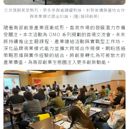
交流環節氣氛熱烈，眾多參與者踴躍對接，針對後續與基地合作
與商業模式提出討論。(圖/誠研創新)
隨著南部創意產業逐漸成形，香氛市場的發展潛力亦備
受關注。本次活動為 OMO 系列規劃的首場交流會，未來
將持續推出主題課程、產業鏈結活動與實戰型工作坊，
深化品牌商業模式能力並擴大跨域合作規模。期盼透過
策略思維與實作經驗的結合，將創意轉化為可被放大的
產業價值，為南部創業生態圈注入更多創新動能。