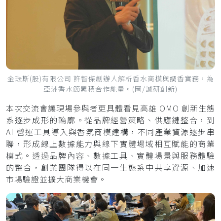
金琺斯(股)有限公司 許智傑創辦人解析香水商模與調香實務，為
亞洲香水節累積合作能量。(圖/誠研創新)
本次交流會讓現場參與者更具體看見高雄 OMO 創新生態
系逐步成形的輪廓。從品牌經營策略、供應鏈整合，到
AI 營運工具導入與香氛商模建構，不同產業資源逐步串
聯，形成線上數據能力與線下實體場域相互賦能的商業
模式。透過品牌內容、數據工具、實體場景與服務體驗
的整合，創業團隊得以在同一生態系中共享資源、加速
市場驗證並擴大商業機會。