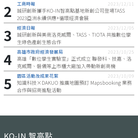
工商時報
2023/12/11
誠研創新攜手KO-IN智高點基地新創公司登場TASS
2023亞洲永續供應+循環經濟會展
經濟日報
2023/12/05
誠研創新與美商洛克威爾、TASS、TIOTA 共推數位孿
生綠色產創生態合作
高雄市政府經濟發展局
2023/10/25
高雄「數位孿生實驗室」正式成立 聯發科、技嘉、洛
克威爾、磐儀等上市櫃大廠加入帶動新創商機
園區活動及成果花絮
2023/10/09
知識科技×DAKUO 推廣地圖預訂 Mapsbooking 業務
合作與招商進駐活動
KO-IN 智高點