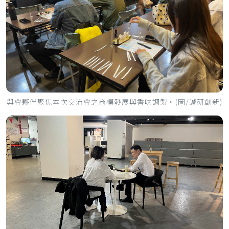
與會夥伴聚焦本次交流會之商模發展與香味調製。(圖/誠研創新)