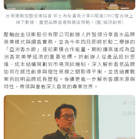
台灣連鎖加盟促進協會 郭士為秘書長分享AI賦能OMO整合線上
線下數據，重塑品牌營運與展店策略。(圖/誠研創新)
壓軸由金琺斯股份有限公司創辦人許智傑分享香水品牌
商業模式與調香實務，並為今年四月即將於駁二舉辦的
「亞洲香水節」提前累積合作能量，期盼讓高雄成為亞
洲香氛美學經濟的重要地標。許創辦人從產品設計思
維、成本結構規劃到市場測試機制，深入解析香氛品牌
如何在感性創意與理性商模之間取得平衡，並透過實戰
案例說明品牌成長歷程。後續更進一步解析香調來源與
特性，帶領與會者深入香氛的專業世界。