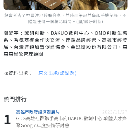
與會者皆全神貫注地聆聽分享，並時而筆記並舉起手機記錄，不
錯過任何一個精彩瞬間。(圖/誠研創新)
關鍵字 : 誠研創新、DAKUO數創中心、OMO創新生態
系、香氛商模合作與交流、連鎖品牌經營、高雄市經發
局、台灣連鎖加盟促進協會、金琺斯股份有限公司、森
森森餐飲管理顧問
📣資料出處：｜
原文出處(請點選)
熱門排行
高雄市政府經濟發展局
2023/11/27
GDG高雄社群聯手高市府DAKUO數創中心 軟體人才齊
聚Google年度技術研討會