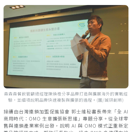
森森森餐飲管顧總經理陳煥橙分享品牌打造與擴展海外的實戰經
驗，並細項說明品牌快速複製與擴張的過程。(圖/誠研創新)
接續由台灣連鎖加盟促進協會 郭士維秘書長帶來「全 AI
商用時代：OMO 生意擴張新思維」專題分享。從全球零
售與連鎖產業案例出發，說明 AI 與 OMO 模式正重新定